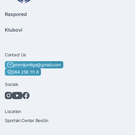
Raspored
Klubovi
Contact Us
premijumliga@gmail.com
064 258 111 8
Socials
Location
Sportski Centar Beočin