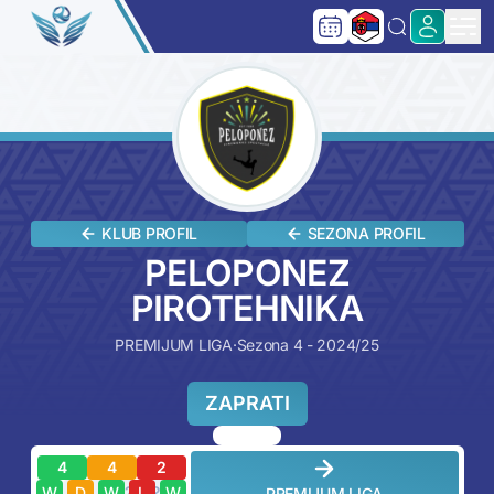
KLUB PROFIL
SEZONA PROFIL
PELOPONEZ
PIROTEHNIKA
PREMIJUM LIGA
·
Sezona 4 - 2024/25
ZAPRATI
4
4
2
?
?
?
?
?
W
D
W
L
W
PREMIJUM LIGA