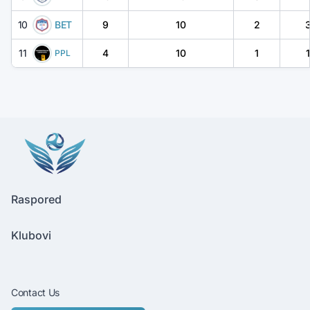
10
BET
9
10
2
11
4
10
1
1
PPL
Raspored
Klubovi
Contact Us