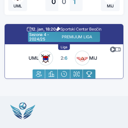
0
0
1
UML
MIJ
12. jan, 18:20
Sportski Centar Beočin
Sezona 4 -
PREMIJUM LIGA
2024/25
Liga
UML
2
6
MIJ
: