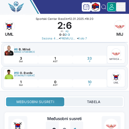
Sportski Centar Beočin
12.01.2025.
18:20
2
:
6
P1
P2
UML
MIJ
0-3
2-3
Sezona 4 - 2024/25
PREMIJUM LIGA
Kolo 7
#8
Đ. Miloš
IGRAČ UTAKMICE
3
1
33
MITRICA JUNAJTED
Gol
AST
P
#10
O. Đorđe
ISTAKNUTI IGRAČ
1
0
10
UML
Gol
AST
P
MEĐUSOBNI SUSRETI
TABELA
Međusobni susreti