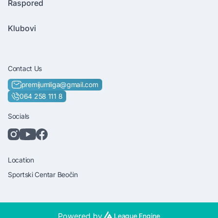
Raspored
Klubovi
Contact Us
premijumliga@gmail.com
064 258 111 8
Socials
Location
Sportski Centar Beočin
Powered by
League Engine