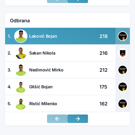
Odbrana
218
1.
Laković Bojan
216
2.
Sakan Nikola
212
3.
Nedimović Mirko
175
4.
Glišić Bojan
162
5.
Ristić Milenko