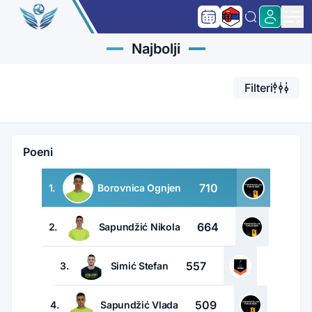
Najbolji
Filteri
Poeni
710
1.
Borovnica Ognjen
664
2.
Sapundžić Nikola
557
3.
Simić Stefan
509
4.
Sapundžić Vlada