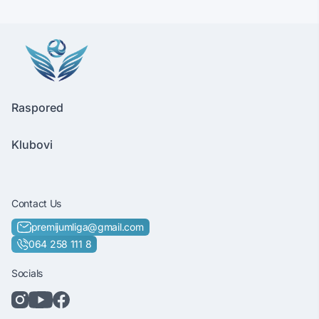
Raspored
Klubovi
Contact Us
premijumliga@gmail.com
064 258 111 8
Socials