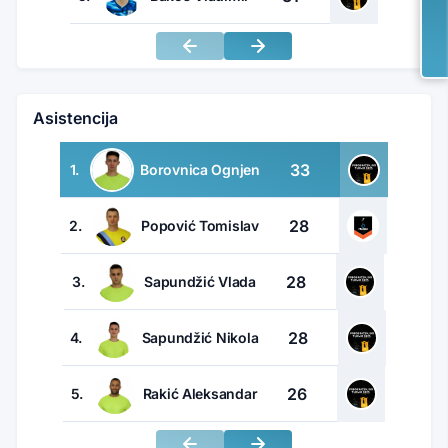
Asistencija
33
1.
Borovnica Ognjen
28
2.
Popović Tomislav
28
3.
Sapundžić Vlada
28
4.
Sapundžić Nikola
26
5.
Rakić Aleksandar