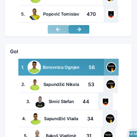
470
5.
Popović Tomislav
Gol
56
1.
Borovnica Ognjen
53
2.
Sapundžić Nikola
44
3.
Simić Stefan
34
4.
Sapundžić Vlada
UTAKM
31
5.
Bakoš Vladimir