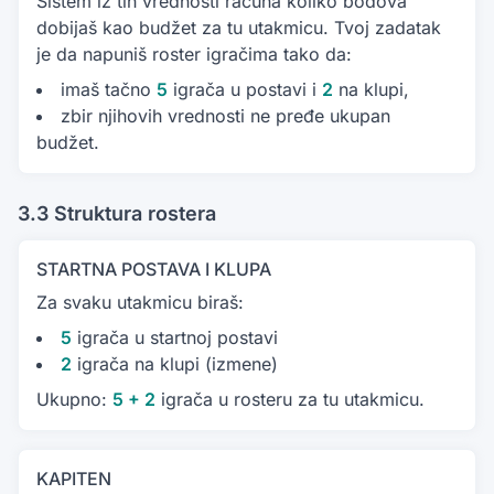
Sistem iz tih vrednosti računa koliko bodova
dobijaš kao budžet za tu utakmicu. Tvoj zadatak
je da napuniš roster igračima tako da:
imaš tačno
5
igrača u postavi i
2
na klupi,
zbir njihovih vrednosti ne pređe ukupan
budžet.
3.3 Struktura rostera
STARTNA POSTAVA I KLUPA
Za svaku utakmicu biraš:
5
igrača u startnoj postavi
2
igrača na klupi (izmene)
Ukupno:
5 + 2
igrača u rosteru za tu utakmicu.
KAPITEN