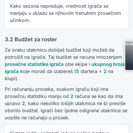
Kako sezona napreduje, vrednosti igrača se
menjaju u skladu sa njihovim trenutnim prosečnim
učinkom.
3.2 Budžet za roster
UTAKM
Za svaku utakmicu dobijaš budžet koji možeš da
potrošiš na igrače. Taj budžet se racuna mnozenjem
prosečne statistike igrača
obe ekipe i
ukupnog broja
igrača
koje moraš da izabereš (
5
startera +
2
na
klupi).
Pri računanju proseka, svakom igraču koji ima
prosečnu statistiku manju od
2
računa se kao da ima
upravo
2
, kako nekoliko lošijih utakmica ne bi previše
oborilo budžet. Igrači bez ijedne odigrane utakmice se
uopšte ne računaju u prosek.