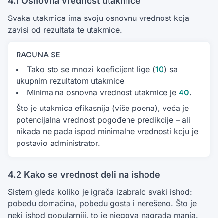
4.1 Osnovna vrednost utakmice
Svaka utakmica ima svoju osnovnu vrednost koja
zavisi od rezultata te utakmice.
RACUNA SE
Tako sto se mnozi koeficijent lige (
10
) sa
ukupnim rezultatom utakmice
Minimalna osnovna vrednost utakmice je
40
.
Što je utakmica efikasnija (više poena), veća je
potencijalna vrednost pogođene predikcije – ali
nikada ne pada ispod minimalne vrednosti koju je
postavio administrator.
4.2 Kako se vrednost deli na ishode
Sistem gleda koliko je igrača izabralo svaki ishod:
pobedu domaćina, pobedu gosta i nerešeno. Što je
neki ishod popularniji, to je njegova nagrada manja.