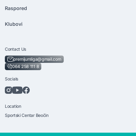
Raspored
Klubovi
Contact Us
premijumliga@gmail.com
064 258 111 8
Socials
Location
Sportski Centar Beočin