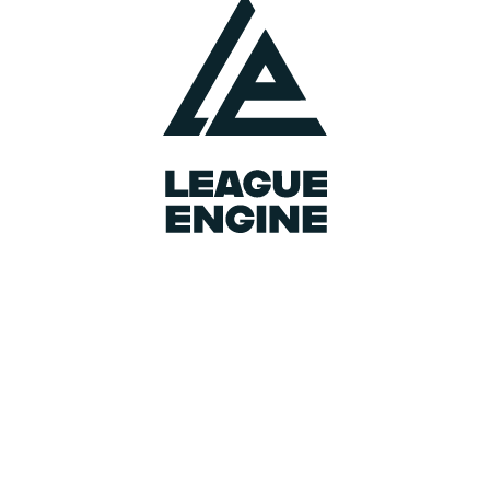
AST
Prosečno
0.6
Ukupno
7
SAVE
Prosečno
0.0
Ukupno
0